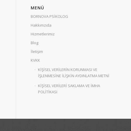
MENÜ
BORNOVA PSİKOLOG
Hakkımzıda
Hizmetlerimiz
Blog
İletişim
KVKK
KİŞİSEL VERİLERİN KORUNMASI VE
İŞLENMESİNE İLİŞKİN AYDINLATMA METNİ
KİŞİSEL VERİLERİ SAKLAMA VE İMHA
POLİTİKASI