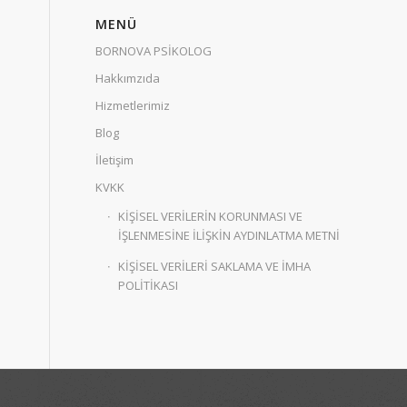
MENÜ
BORNOVA PSİKOLOG
Hakkımzıda
Hizmetlerimiz
Blog
İletişim
KVKK
KİŞİSEL VERİLERİN KORUNMASI VE
İŞLENMESİNE İLİŞKİN AYDINLATMA METNİ
KİŞİSEL VERİLERİ SAKLAMA VE İMHA
POLİTİKASI